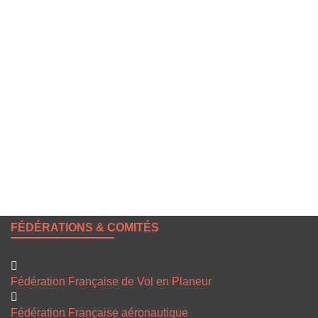
Mot de passe
Se souvenir de moi
Mot de passe oublié ?
FÉDÉRATIONS & COMITÉS
Fédération Française de Vol en Planeur
Fédération Française aéronautique