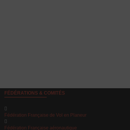
Mot de passe
Se souvenir de moi
Mot de passe oublié ?
FÉDÉRATIONS & COMITÉS
Fédération Française de Vol en Planeur
Fédération Française aéronautique