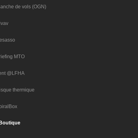
lanche de vols (OGN)
ivav
esasso
riefing MTO
ent @LFHA
isque thermique
piralBox
Boutique