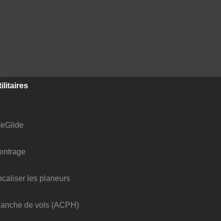
ilitaires
eGlide
entrage
ocaliser les planeurs
lanche de vols (ACPH)