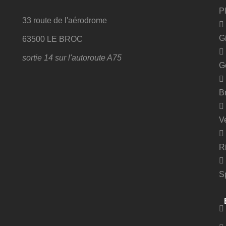
P
33 route de l'aérodrome
G
63500 LE BROC
sortie 14 sur l'autoroute A75
G
B
V
R
S