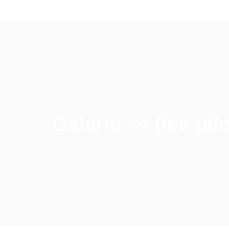
Aller
au
contenu
Galerie #4 (les pil