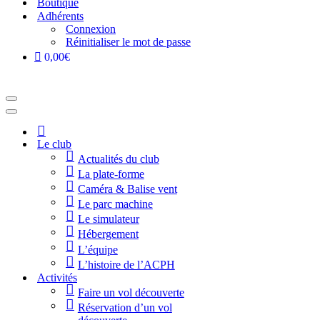
Boutique
Adhérents
Connexion
Réinitialiser le mot de passe
0,00€
Menu
de
Menu
navigation
de
Accueil
navigation
Le club
Actualités du club
La plate-forme
Caméra & Balise vent
Le parc machine
Le simulateur
Hébergement
L’équipe
L’histoire de l’ACPH
Activités
Faire un vol découverte
Réservation d’un vol