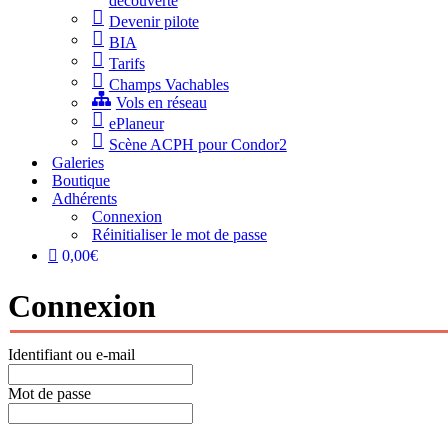
découverte
Devenir pilote
BIA
Tarifs
Champs Vachables
Vols en réseau
ePlaneur
Scène ACPH pour Condor2
Galeries
Boutique
Adhérents
Connexion
Réinitialiser le mot de passe
0,00€
Connexion
Identifiant ou e-mail
Mot de passe