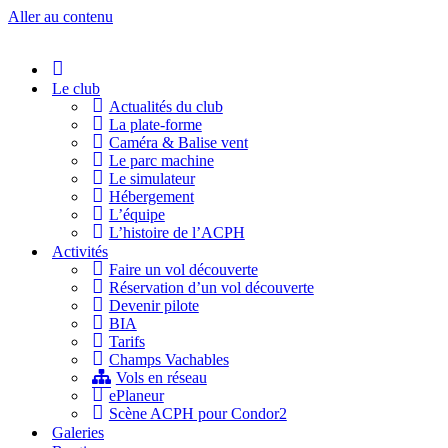
Aller au contenu
Accueil
Le club
Actualités du club
La plate-forme
Caméra & Balise vent
Le parc machine
Le simulateur
Hébergement
L’équipe
L’histoire de l’ACPH
Activités
Faire un vol découverte
Réservation d’un vol découverte
Devenir pilote
BIA
Tarifs
Champs Vachables
Vols en réseau
ePlaneur
Scène ACPH pour Condor2
Galeries