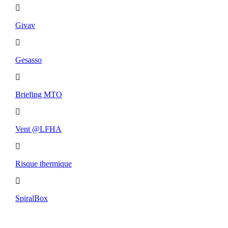
Givav
Gesasso
Briefing MTO
Vent @LFHA
Risque thermique
SpiralBox