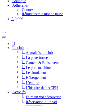
Boutique
Adhérents
Connexion
Réinitialiser le mot de passe
0,00€
Menu
de
Menu
navigation
de
Accueil
navigation
Le club
Actualités du club
La plate-forme
Caméra & Balise vent
Le parc machine
Le simulateur
Hébergement
L’équipe
L’histoire de l’ACPH
Activités
Faire un vol découverte
Réservation d’un vol