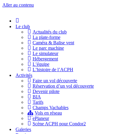
Aller au contenu
Accueil
Le club
Actualités du club
La plate-forme
Caméra & Balise vent
Le parc machine
Le simulateur
Hébergement
L’équipe
L’histoire de l’ACPH
Activités
Faire un vol découverte
Réservation d’un vol découverte
Devenir pilote
BIA
Tarifs
Champs Vachables
Vols en réseau
ePlaneur
Scène ACPH pour Condor2
Galeries