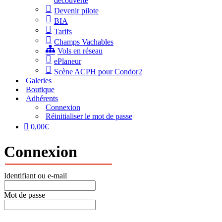
découverte
Devenir pilote
BIA
Tarifs
Champs Vachables
Vols en réseau
ePlaneur
Scène ACPH pour Condor2
Galeries
Boutique
Adhérents
Connexion
Réinitialiser le mot de passe
0,00€
Connexion
Identifiant ou e-mail
Mot de passe