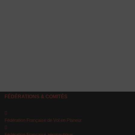
Mot de passe
Se souvenir de moi
Mot de passe oublié ?
FÉDÉRATIONS & COMITÉS
Fédération Française de Vol en Planeur
Fédération Française aéronautique