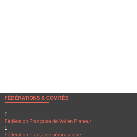
Mot de passe
Se souvenir de moi
Mot de passe oublié ?
FÉDÉRATIONS & COMITÉS
Fédération Française de Vol en Planeur
Fédération Française aéronautique