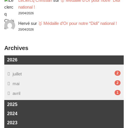
Leclercq Christian
sur
🥇 Médaille d’Or pour notre “Didi”
national !
20/04/2026
Hervé
sur
🥇 Médaille d’Or pour notre “Didi” national !
20/04/2026
Archives
2026
2
juillet
2
mai
1
avril
2025
2024
2023